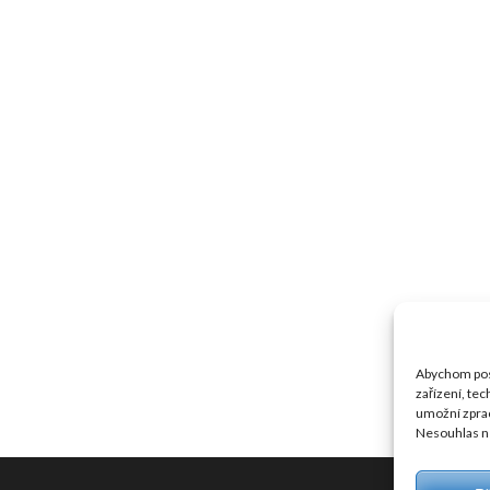
Abychom posk
zařízení, te
umožní zprac
Nesouhlas ne