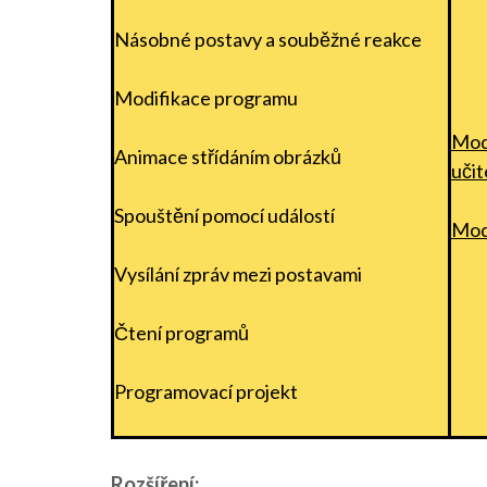
Násobné postavy a souběžné reakce
Modifikace programu
Mod
Animace střídáním obrázků
učit
Spouštění pomocí událostí
Modu
Vysílání zpráv mezi postavami
Čtení programů
Programovací projekt
Rozšíření: