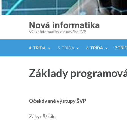
Přeskočit
Nová informatika
na
Výuka informatiky dle nového ŠVP
obsah
(stiskněte
4. TŘÍDA
5. TŘÍDA
6. TŘÍDA
7.TŘÍ
Enter)
Základy programován
Očekávané výstupy ŠVP
Žákyně/žák: