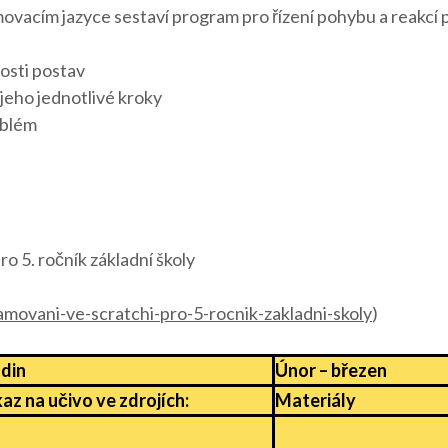
vacím jazyce sestaví program pro řízení pohybu a reakcí 
nosti postav
 jeho jednotlivé kroky
oblém
 5. ročník základní školy
amovani-ve-scratchi-pro-5-rocnik-zakladni-skoly
)
odin
Únor – březen
z na učivo ve zdrojích:
Materiály