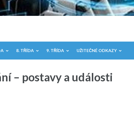
DA
8. TŘÍDA
9. TŘÍDA
UŽITEČNÉ ODKAZY
í – postavy a události