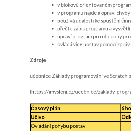
v blokově orientovaném programo
v programu najde a opraví chyby
používá události ke spuštění čin
přečte zápis programu a vysvětlí
upraví program pro obdobný pr
ovládá více postav pomocí zpráv
Zdroje
učebnice Základy programování ve Scratch pro
(
https://imysleni.cz/ucebnice/zaklady-progr
Časový plán
6 h
Učivo
Odka
Ovládání pohybu postav