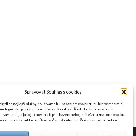
Spravovat Souhlas s cookies
ytli co nejlepší služby, používáme k ukládání a/nebo přístupu k informacím o
chnologie jako jsou soubory cookies. Souhlas s těmito technologiemi nám
ovávat údaje, jako je chování při procházení nebo jedinečná ID na tomto webu.
bo odvolání souhlasu může nepříznivě ovlivnit určité vlastnosti a funkce.